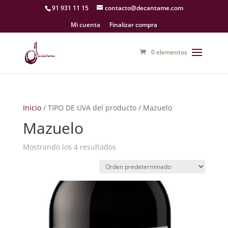
91 931 11 15
contacto@decantame.com
Mi cuenta
Finalizar compra
0 elementos
Inicio
/ TIPO DE UVA del producto / Mazuelo
Mazuelo
Mostrando los 4 resultados