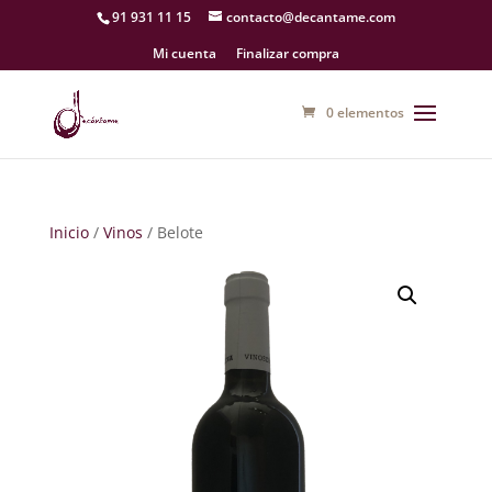
91 931 11 15
contacto@decantame.com
Mi cuenta
Finalizar compra
0 elementos
Inicio
/
Vinos
/ Belote