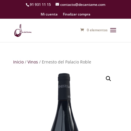
91 931 11 15
contacto@decantame.com
Mi cuenta
Finalizar compra
0 elementos
Inicio
/
Vinos
/ Ernesto del Palacio Roble