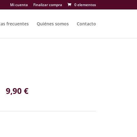
Mi cuenta
Finalizar compra
0 elementos
as frecuentes
Quiénes somos
Contacto
9,90
€