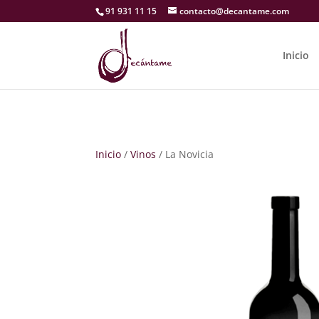
91 931 11 15
contacto@decantame.com
Inicio
Inicio
/
Vinos
/ La Novicia