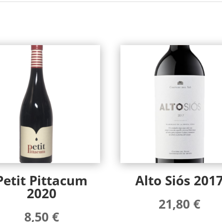
Petit Pittacum
Alto Siós 201
2020
21,80
€
8,50
€