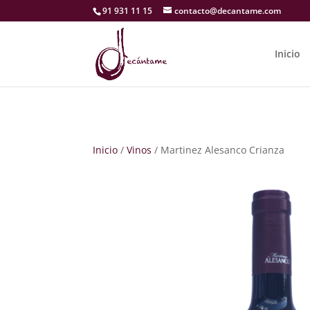
91 931 11 15
contacto@decantame.com
Inicio
Inicio
/
Vinos
/ Martinez Alesanco Crianza