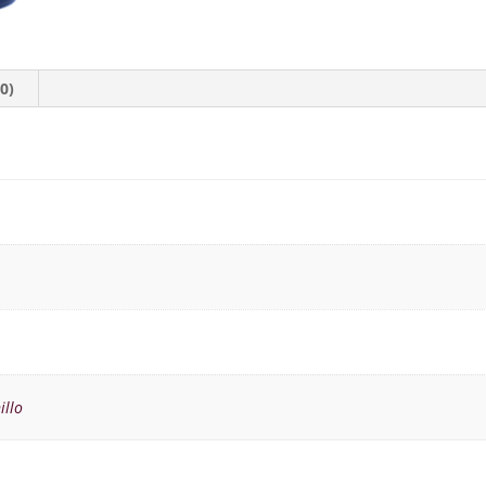
0)
llo