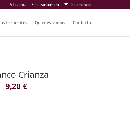
Mi cuenta
Finalizar compra
0 elementos
as frecuentes
Quiénes somos
Contacto
anco Crianza
9,20
€