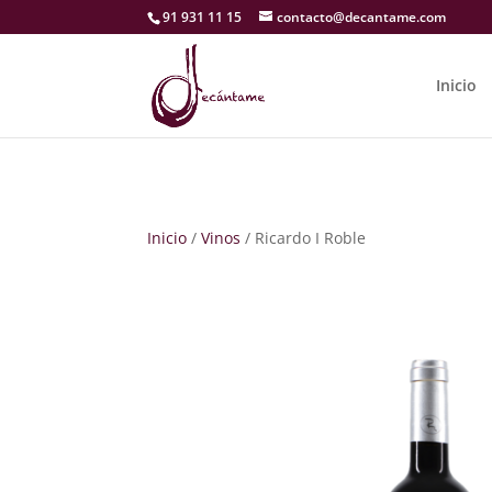
91 931 11 15
contacto@decantame.com
Inicio
Inicio
/
Vinos
/ Ricardo I Roble