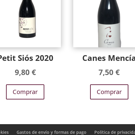
Petit Siós 2020
Canes Mencí
9,80
€
7,50
€
Comprar
Comprar
okies
Gastos de envío y formas de pago
Política de privacid