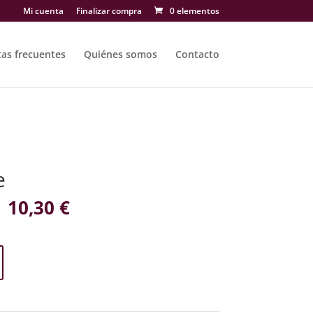
Mi cuenta
Finalizar compra
0 elementos
as frecuentes
Quiénes somos
Contacto
e
10,30
€