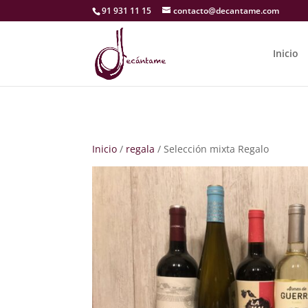
91 931 11 15
contacto@decantame.com
Inicio
Inicio
/
regala
/ Selección mixta Regalo