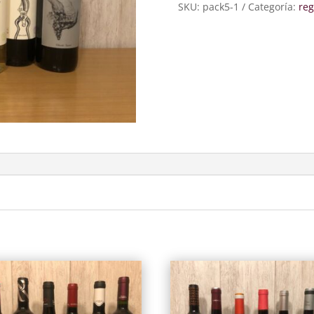
SKU:
pack5-1
Categoría:
reg