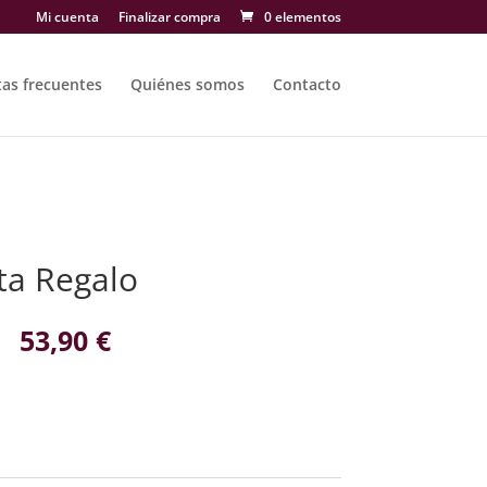
Mi cuenta
Finalizar compra
0 elementos
as frecuentes
Quiénes somos
Contacto
ta Regalo
53,90
€