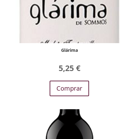
Glárima
5,25
€
Comprar