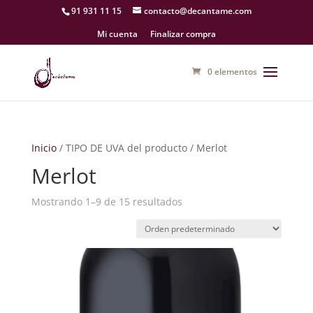
91 931 11 15
contacto@decantame.com
Mi cuenta
Finalizar compra
0 elementos
Inicio
/ TIPO DE UVA del producto / Merlot
Merlot
Mostrando 1–9 de 15 resultados