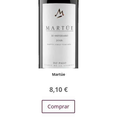
Martúe
8,10
€
Comprar