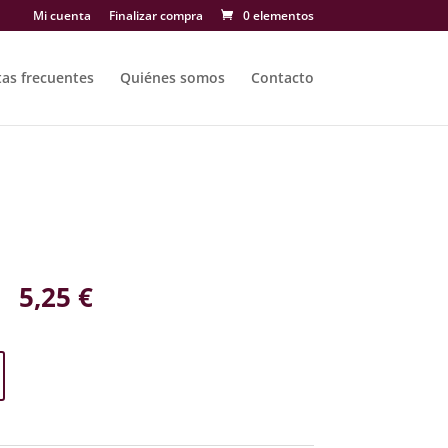
Mi cuenta
Finalizar compra
0 elementos
as frecuentes
Quiénes somos
Contacto
5,25
€