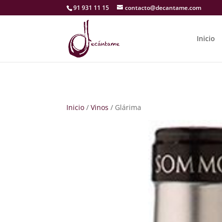
91 931 11 15
contacto@decantame.com
Inicio
Inicio
/
Vinos
/ Glárima