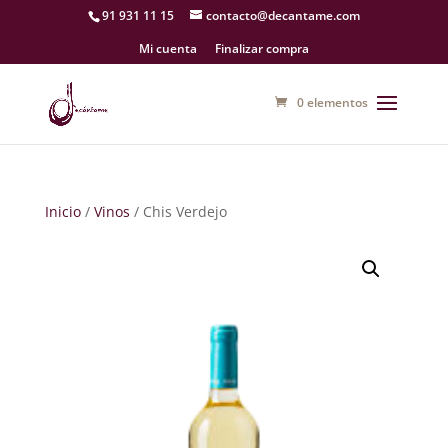
91 931 11 15
contacto@decantame.com
Mi cuenta
Finalizar compra
0 elementos
Inicio
/
Vinos
/ Chis Verdejo