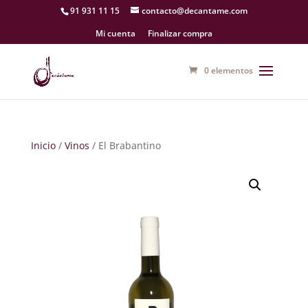
91 931 11 15
contacto@decantame.com
Mi cuenta
Finalizar compra
0 elementos
Inicio
/
Vinos
/ El Brabantino