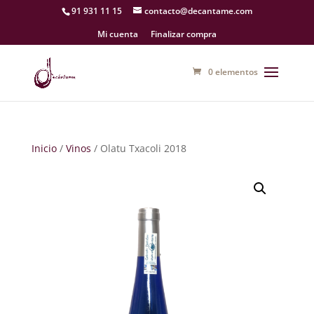
91 931 11 15
contacto@decantame.com
Mi cuenta
Finalizar compra
0 elementos
Inicio
/
Vinos
/ Olatu Txacoli 2018