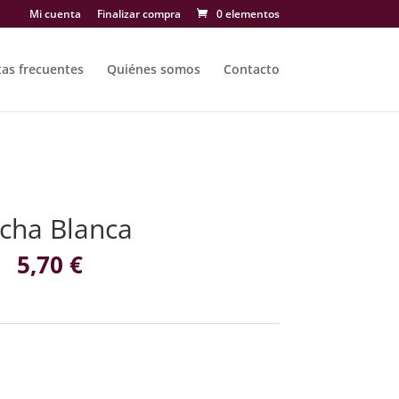
Mi cuenta
Finalizar compra
0 elementos
as frecuentes
Quiénes somos
Contacto
acha Blanca
5,70
€