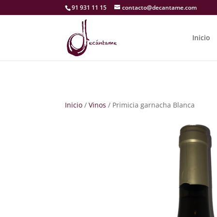
91 931 11 15
contacto@decantame.com
Inicio
Inicio
/
Vinos
/ Primicia garnacha Blanca