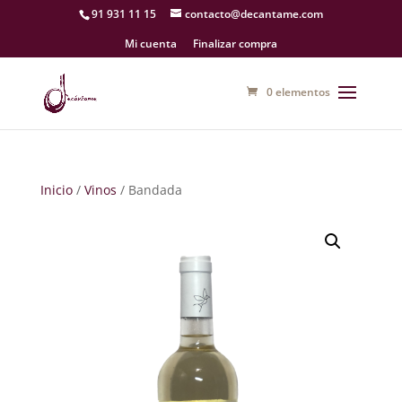
91 931 11 15
contacto@decantame.com
Mi cuenta
Finalizar compra
0 elementos
Inicio
/
Vinos
/ Bandada